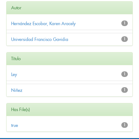
Autor
Hernández Escobar, Karen Aracely
1
Universidad Francisco Gavidia
1
Título
Ley
1
Niñez
1
Has File(s)
true
1