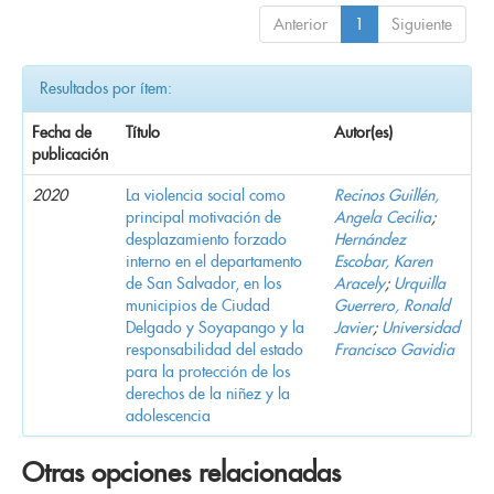
Anterior
1
Siguiente
Resultados por ítem:
Fecha de
Título
Autor(es)
publicación
2020
La violencia social como
Recinos Guillén,
principal motivación de
Angela Cecilia
;
desplazamiento forzado
Hernández
interno en el departamento
Escobar, Karen
de San Salvador, en los
Aracely
;
Urquilla
municipios de Ciudad
Guerrero, Ronald
Delgado y Soyapango y la
Javier
;
Universidad
responsabilidad del estado
Francisco Gavidia
para la protección de los
derechos de la niñez y la
adolescencia
Otras opciones relacionadas