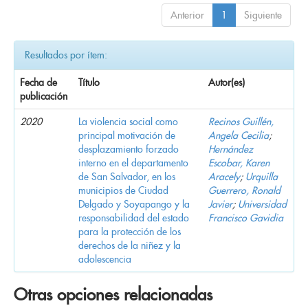
Anterior
1
Siguiente
Resultados por ítem:
Fecha de
Título
Autor(es)
publicación
2020
La violencia social como
Recinos Guillén,
principal motivación de
Angela Cecilia
;
desplazamiento forzado
Hernández
interno en el departamento
Escobar, Karen
de San Salvador, en los
Aracely
;
Urquilla
municipios de Ciudad
Guerrero, Ronald
Delgado y Soyapango y la
Javier
;
Universidad
responsabilidad del estado
Francisco Gavidia
para la protección de los
derechos de la niñez y la
adolescencia
Otras opciones relacionadas