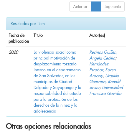
Anterior
1
Siguiente
Resultados por ítem:
Fecha de
Título
Autor(es)
publicación
2020
La violencia social como
Recinos Guillén,
principal motivación de
Angela Cecilia
;
desplazamiento forzado
Hernández
interno en el departamento
Escobar, Karen
de San Salvador, en los
Aracely
;
Urquilla
municipios de Ciudad
Guerrero, Ronald
Delgado y Soyapango y la
Javier
;
Universidad
responsabilidad del estado
Francisco Gavidia
para la protección de los
derechos de la niñez y la
adolescencia
Otras opciones relacionadas