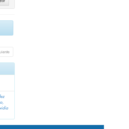
uiente
dez
o,
vidia