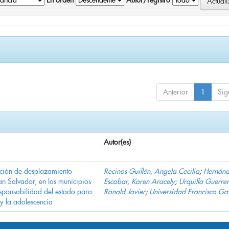
En orden
Autor/registro
Anterior
1
Sig
Autor(es)
ación de desplazamiento
Recinos Guillén, Angela Cecilia
;
Hernán
n Salvador, en los municipios
Escobar, Karen Aracely
;
Urquilla Guerrer
ponsabilidad del estado para
Ronald Javier
;
Universidad Francisco Ga
 y la adolescencia