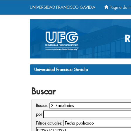
UNIVERSIDAD FRANCISCO GAVIDIA
Página de in
Skip
navigation
Universidad Francisco Gavidia
Buscar
Buscar:
por
Filtros actuales: