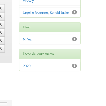
Aracely
Urquilla Guerrero, Ronald Javier
1
Título
Niñez
1
Fecha de lanzamiento
2020
1