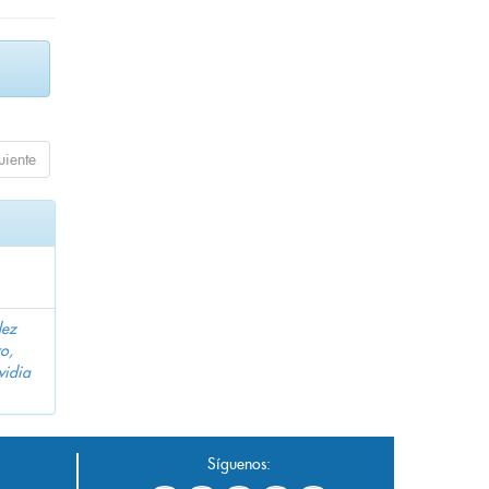
uiente
dez
o,
vidia
Síguenos: