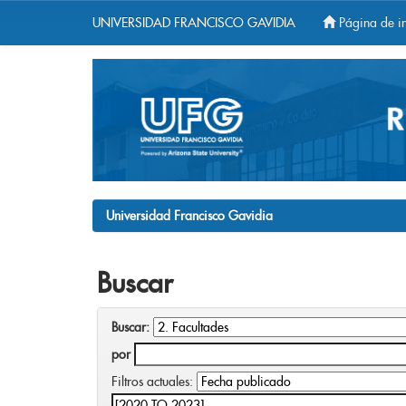
UNIVERSIDAD FRANCISCO GAVIDIA
Página de in
Skip
navigation
Universidad Francisco Gavidia
Buscar
Buscar:
por
Filtros actuales: