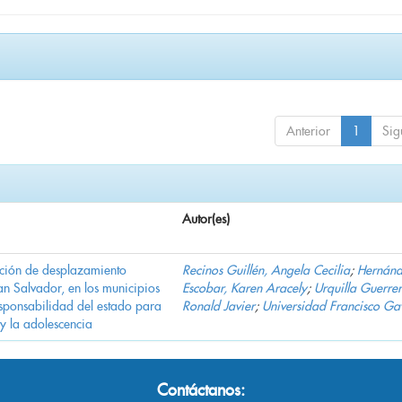
Anterior
1
Sig
Autor(es)
ación de desplazamiento
Recinos Guillén, Angela Cecilia
;
Hernán
n Salvador, en los municipios
Escobar, Karen Aracely
;
Urquilla Guerrer
ponsabilidad del estado para
Ronald Javier
;
Universidad Francisco Ga
 y la adolescencia
Contáctanos: