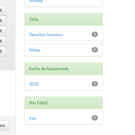
Aracely
Título
Derechos humanos
1
Niñez
1
Fecha de lanzamiento
2020
1
Has File(s)
true
1