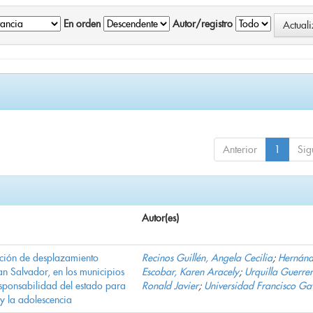
En orden
Autor/registro
Anterior
1
Sig
Autor(es)
ación de desplazamiento
Recinos Guillén, Angela Cecilia
;
Hernán
n Salvador, en los municipios
Escobar, Karen Aracely
;
Urquilla Guerrer
ponsabilidad del estado para
Ronald Javier
;
Universidad Francisco Ga
 y la adolescencia