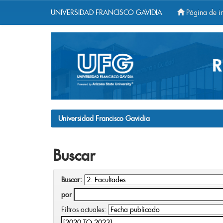
UNIVERSIDAD FRANCISCO GAVIDIA
Página de in
Skip
navigation
Universidad Francisco Gavidia
Buscar
Buscar:
por
Filtros actuales: