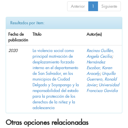
Anterior
1
Siguiente
Resultados por ítem:
Fecha de
Título
Autor(es)
publicación
2020
La violencia social como
Recinos Guillén,
principal motivación de
Angela Cecilia
;
desplazamiento forzado
Hernández
interno en el departamento
Escobar, Karen
de San Salvador, en los
Aracely
;
Urquilla
municipios de Ciudad
Guerrero, Ronald
Delgado y Soyapango y la
Javier
;
Universidad
responsabilidad del estado
Francisco Gavidia
para la protección de los
derechos de la niñez y la
adolescencia
Otras opciones relacionadas