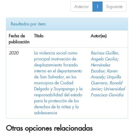
Anterior
1
Siguiente
Resultados por ítem:
Fecha de
Título
Autor(es)
publicación
2020
La violencia social como
Recinos Guillén,
principal motivación de
Angela Cecilia
;
desplazamiento forzado
Hernández
interno en el departamento
Escobar, Karen
de San Salvador, en los
Aracely
;
Urquilla
municipios de Ciudad
Guerrero, Ronald
Delgado y Soyapango y la
Javier
;
Universidad
responsabilidad del estado
Francisco Gavidia
para la protección de los
derechos de la niñez y la
adolescencia
Otras opciones relacionadas