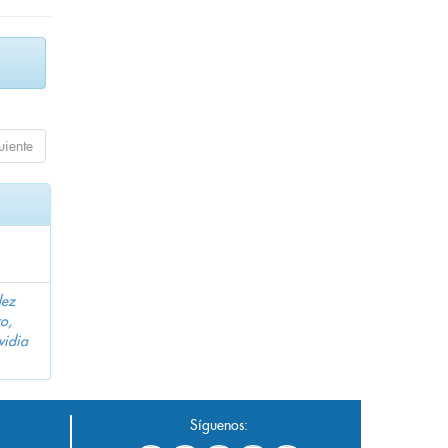
uiente
dez
o,
vidia
Síguenos: