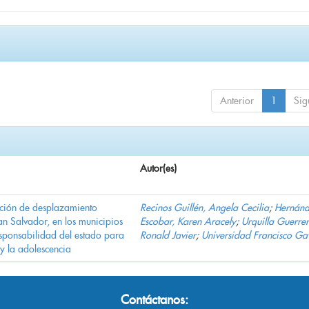
Anterior
1
Sig
Autor(es)
ación de desplazamiento
Recinos Guillén, Angela Cecilia
;
Hernán
n Salvador, en los municipios
Escobar, Karen Aracely
;
Urquilla Guerrer
ponsabilidad del estado para
Ronald Javier
;
Universidad Francisco Ga
 y la adolescencia
Contáctanos: