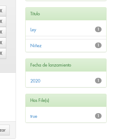
Título
Ley
1
Niñez
1
Fecha de lanzamiento
2020
1
Has File(s)
true
1