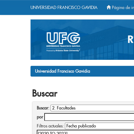
UNIVERSIDAD FRANCISCO GAVIDIA
Página de in
Skip
navigation
Universidad Francisco Gavidia
Buscar
Buscar:
por
Filtros actuales: