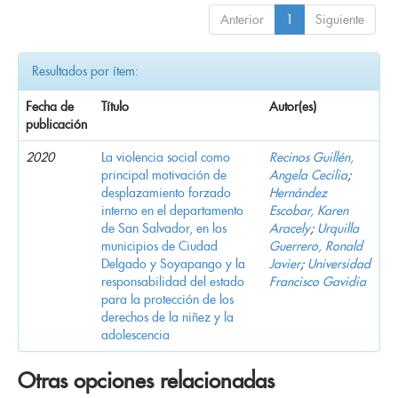
Anterior
1
Siguiente
Resultados por ítem:
Fecha de
Título
Autor(es)
publicación
2020
La violencia social como
Recinos Guillén,
principal motivación de
Angela Cecilia
;
desplazamiento forzado
Hernández
interno en el departamento
Escobar, Karen
de San Salvador, en los
Aracely
;
Urquilla
municipios de Ciudad
Guerrero, Ronald
Delgado y Soyapango y la
Javier
;
Universidad
responsabilidad del estado
Francisco Gavidia
para la protección de los
derechos de la niñez y la
adolescencia
Otras opciones relacionadas