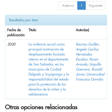
Anterior
1
Siguiente
Resultados por ítem:
Fecha de
Título
Autor(es)
publicación
2020
La violencia social como
Recinos Guillén,
principal motivación de
Angela Cecilia
;
desplazamiento forzado
Hernández
interno en el departamento
Escobar, Karen
de San Salvador, en los
Aracely
;
Urquilla
municipios de Ciudad
Guerrero, Ronald
Delgado y Soyapango y la
Javier
;
Universidad
responsabilidad del estado
Francisco Gavidia
para la protección de los
derechos de la niñez y la
adolescencia
Otras opciones relacionadas