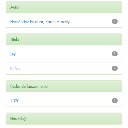
Autor
Hernández Escobar, Karen Aracely
1
Título
Ley
1
Niñez
1
Fecha de lanzamiento
2020
1
Has File(s)