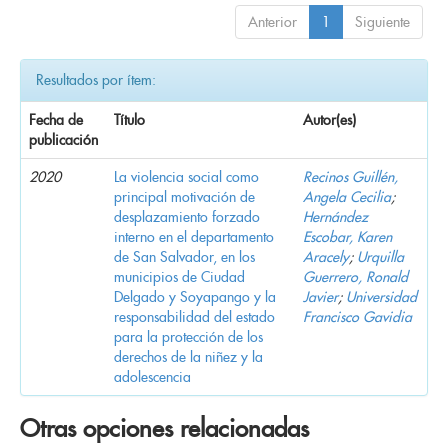
Anterior
1
Siguiente
Resultados por ítem:
Fecha de
Título
Autor(es)
publicación
2020
La violencia social como
Recinos Guillén,
principal motivación de
Angela Cecilia
;
desplazamiento forzado
Hernández
interno en el departamento
Escobar, Karen
de San Salvador, en los
Aracely
;
Urquilla
municipios de Ciudad
Guerrero, Ronald
Delgado y Soyapango y la
Javier
;
Universidad
responsabilidad del estado
Francisco Gavidia
para la protección de los
derechos de la niñez y la
adolescencia
Otras opciones relacionadas