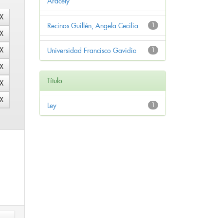
Aracely
Recinos Guillén, Angela Cecilia
1
Universidad Francisco Gavidia
1
Título
Ley
1