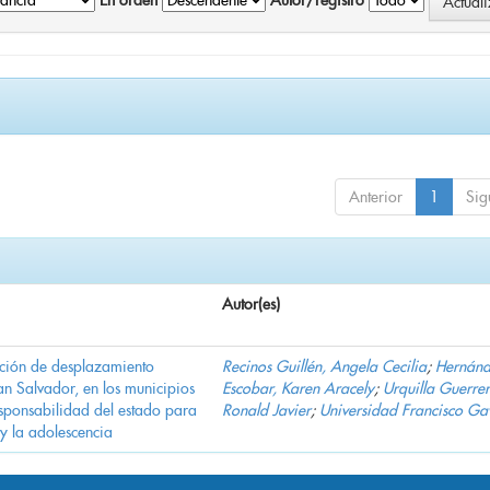
En orden
Autor/registro
Anterior
1
Sig
Autor(es)
ación de desplazamiento
Recinos Guillén, Angela Cecilia
;
Hernán
n Salvador, en los municipios
Escobar, Karen Aracely
;
Urquilla Guerrer
ponsabilidad del estado para
Ronald Javier
;
Universidad Francisco Ga
 y la adolescencia