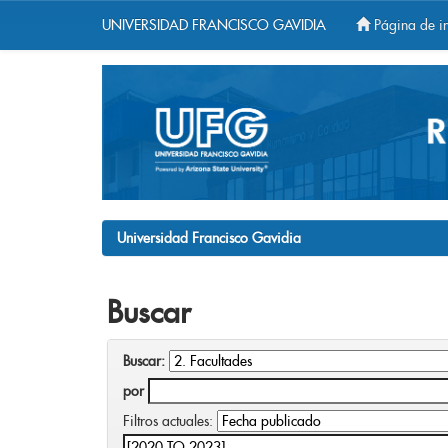
UNIVERSIDAD FRANCISCO GAVIDIA
Página de in
Skip
navigation
Universidad Francisco Gavidia
Buscar
Buscar:
por
Filtros actuales: