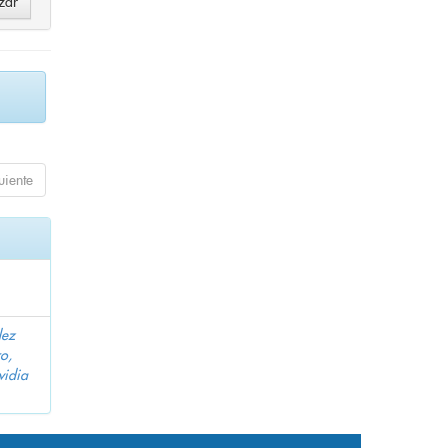
uiente
dez
o,
vidia