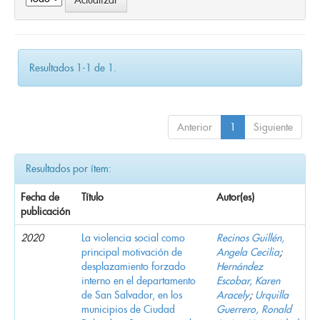
Resultados 1-1 de 1.
Anterior
1
Siguiente
Resultados por ítem:
Fecha de
Título
Autor(es)
publicación
2020
La violencia social como
Recinos Guillén,
principal motivación de
Angela Cecilia
;
desplazamiento forzado
Hernández
interno en el departamento
Escobar, Karen
de San Salvador, en los
Aracely
;
Urquilla
municipios de Ciudad
Guerrero, Ronald