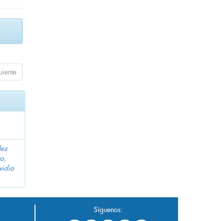
uiente
dez
o,
vidia
Síguenos: