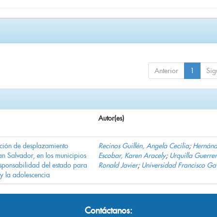
Anterior
1
Sig
Autor(es)
ación de desplazamiento
Recinos Guillén, Angela Cecilia
;
Hernán
n Salvador, en los municipios
Escobar, Karen Aracely
;
Urquilla Guerrer
ponsabilidad del estado para
Ronald Javier
;
Universidad Francisco Ga
 y la adolescencia
Contáctanos: