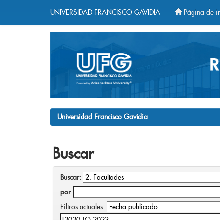
UNIVERSIDAD FRANCISCO GAVIDIA
Página de in
Skip
navigation
Universidad Francisco Gavidia
Buscar
Buscar:
por
Filtros actuales: