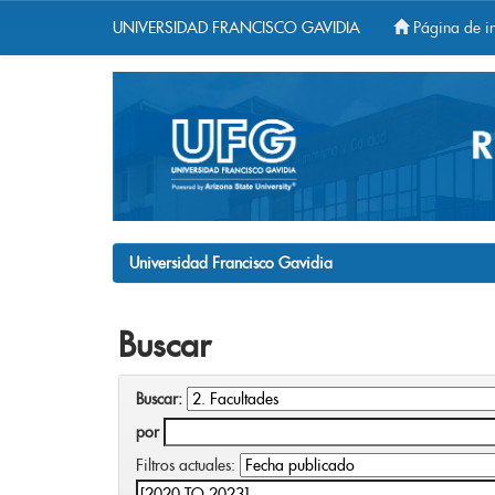
UNIVERSIDAD FRANCISCO GAVIDIA
Página de in
Skip
navigation
Universidad Francisco Gavidia
Buscar
Buscar:
por
Filtros actuales: