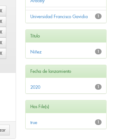
Aracely
Universidad Francisco Gavidia
1
Título
Niñez
1
Fecha de lanzamiento
2020
1
Has File(s)
true
1