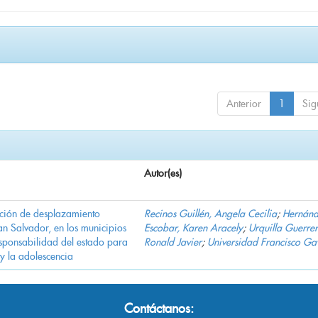
Anterior
1
Sig
Autor(es)
ación de desplazamiento
Recinos Guillén, Angela Cecilia
;
Hernán
n Salvador, en los municipios
Escobar, Karen Aracely
;
Urquilla Guerrer
ponsabilidad del estado para
Ronald Javier
;
Universidad Francisco Ga
 y la adolescencia
Contáctanos: