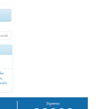
uiente
dez
o,
vidia
Síguenos: