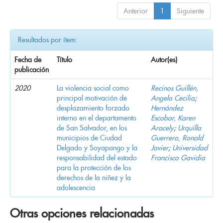
Anterior
1
Siguiente
Resultados por ítem:
Fecha de
Título
Autor(es)
publicación
2020
La violencia social como
Recinos Guillén,
principal motivación de
Angela Cecilia
;
desplazamiento forzado
Hernández
interno en el departamento
Escobar, Karen
de San Salvador, en los
Aracely
;
Urquilla
municipios de Ciudad
Guerrero, Ronald
Delgado y Soyapango y la
Javier
;
Universidad
responsabilidad del estado
Francisco Gavidia
para la protección de los
derechos de la niñez y la
adolescencia
Otras opciones relacionadas