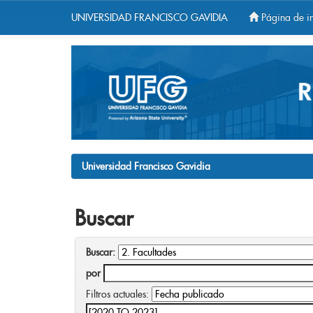
UNIVERSIDAD FRANCISCO GAVIDIA
Página de in
Skip
navigation
Universidad Francisco Gavidia
Buscar
Buscar:
por
Filtros actuales: