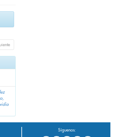
uiente
dez
o,
vidia
Síguenos: