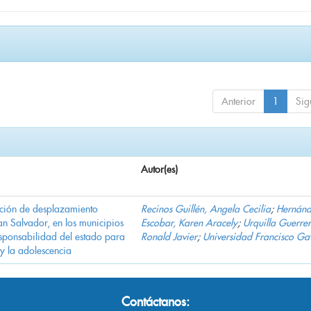
Anterior
1
Sig
Autor(es)
ación de desplazamiento
Recinos Guillén, Angela Cecilia
;
Hernán
n Salvador, en los municipios
Escobar, Karen Aracely
;
Urquilla Guerrer
ponsabilidad del estado para
Ronald Javier
;
Universidad Francisco Ga
 y la adolescencia
Contáctanos: