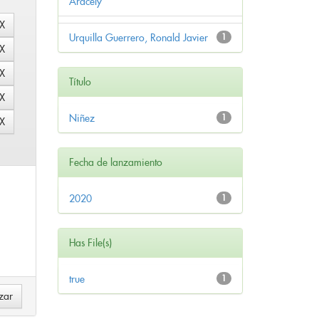
Aracely
Urquilla Guerrero, Ronald Javier
1
Título
Niñez
1
Fecha de lanzamiento
2020
1
Has File(s)
true
1