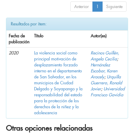
Anterior
1
Siguiente
Resultados por ítem:
Fecha de
Título
Autor(es)
publicación
2020
La violencia social como
Recinos Guillén,
principal motivación de
Angela Cecilia
;
desplazamiento forzado
Hernández
interno en el departamento
Escobar, Karen
de San Salvador, en los
Aracely
;
Urquilla
municipios de Ciudad
Guerrero, Ronald
Delgado y Soyapango y la
Javier
;
Universidad
responsabilidad del estado
Francisco Gavidia
para la protección de los
derechos de la niñez y la
adolescencia
Otras opciones relacionadas