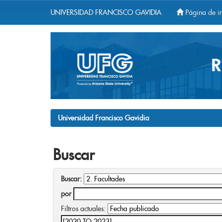
UNIVERSIDAD FRANCISCO GAVIDIA
Página de in
Skip
navigation
Universidad Francisco Gavidia
Buscar
Buscar:
por
Filtros actuales: