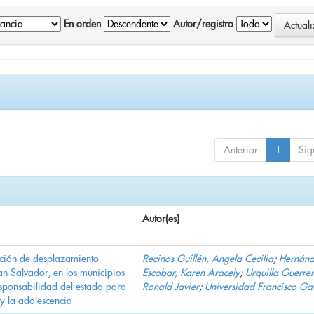
En orden
Autor/registro
Anterior
1
Sig
Autor(es)
ación de desplazamiento
Recinos Guillén, Angela Cecilia
;
Hernán
n Salvador, en los municipios
Escobar, Karen Aracely
;
Urquilla Guerrer
ponsabilidad del estado para
Ronald Javier
;
Universidad Francisco Ga
 y la adolescencia