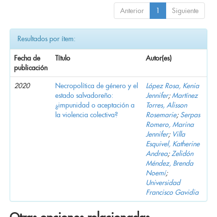
Anterior
1
Siguiente
Resultados por ítem:
Fecha de
Título
Autor(es)
publicación
2020
Necropolítica de género y el
López Rosa, Kenia
estado salvadoreño:
Jennifer
;
Martínez
¿impunidad o aceptación a
Torres, Alisson
la violencia colectiva?
Rosemarie
;
Serpas
Romero, Marina
Jennifer
;
Villa
Esquivel, Katherine
Andrea
;
Zelidón
Méndez, Brenda
Noemí
;
Universidad
Francisco Gavidia