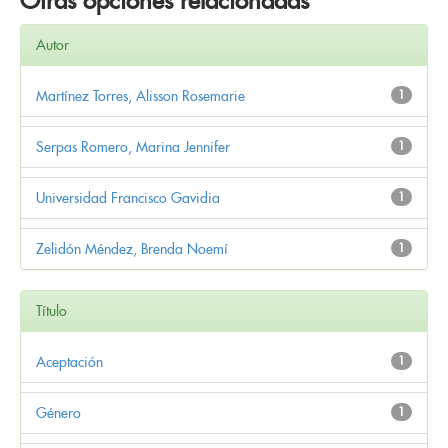
Otras opciones relacionadas
Autor
Martínez Torres, Alisson Rosemarie
1
Serpas Romero, Marina Jennifer
1
Universidad Francisco Gavidia
1
Zelidón Méndez, Brenda Noemí
1
Título
Aceptación
1
Género
1