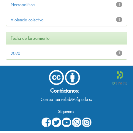
Necropolítica
1
Violencia colectiva
1
Fecha de lanzamiento
2020
1
Contáctanos:
Correo:
servirbib@ufg.edu.sv
Síguenos: