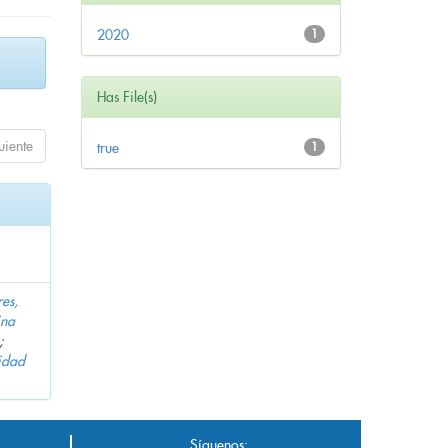
2020
1
Has File(s)
uiente
true
1
es,
ina
;
idad
Síguenos: