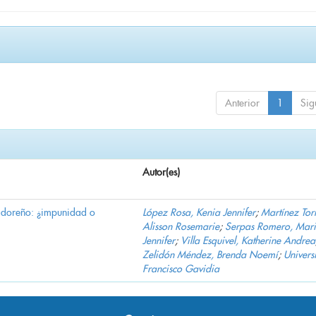
Anterior
1
Sig
Autor(es)
vadoreño: ¿impunidad o
López Rosa, Kenia Jennifer
;
Martínez Torr
Alisson Rosemarie
;
Serpas Romero, Mar
Jennifer
;
Villa Esquivel, Katherine Andrea
Zelidón Méndez, Brenda Noemí
;
Univers
Francisco Gavidia