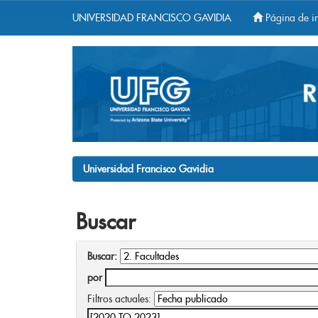
UNIVERSIDAD FRANCISCO GAVIDIA
Página de in
Skip
navigation
Universidad Francisco Gavidia
Buscar
Buscar:
por
Filtros actuales: