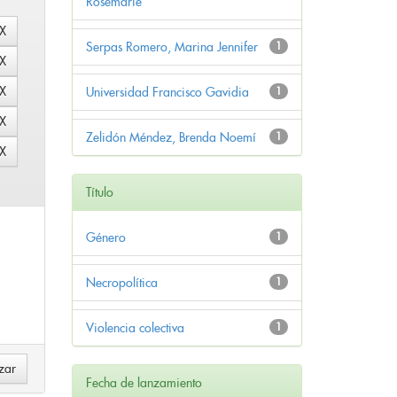
Rosemarie
Serpas Romero, Marina Jennifer
1
Universidad Francisco Gavidia
1
Zelidón Méndez, Brenda Noemí
1
Título
Género
1
Necropolítica
1
Violencia colectiva
1
Fecha de lanzamiento