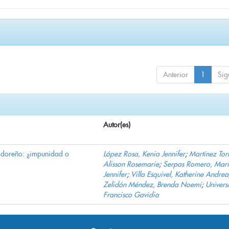
Anterior
1
Sig
Autor(es)
vadoreño: ¿impunidad o
López Rosa, Kenia Jennifer
;
Martínez Torr
Alisson Rosemarie
;
Serpas Romero, Mar
Jennifer
;
Villa Esquivel, Katherine Andrea
Zelidón Méndez, Brenda Noemí
;
Univers
Francisco Gavidia