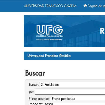
UNIVERSIDAD FRANCISCO GAVIDIA
Página de in
Skip
navigation
Universidad Francisco Gavidia
Buscar
Buscar:
por
Filtros actuales: