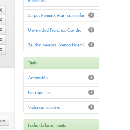
Rosemarie
Serpas Romero, Marina Jennifer
1
Universidad Francisco Gavidia
1
Zelidón Méndez, Brenda Noemí
1
Título
Aceptación
1
Necropolítica
1
Violencia colectiva
1
Fecha de lanzamiento