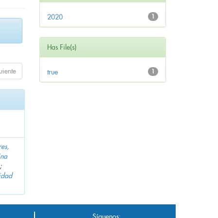
2020
1
Has File(s)
uiente
true
1
es,
ina
;
idad
Síguenos: