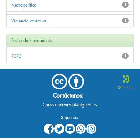
Necropolítica
1
Violencia colectiva
1
Fecha de lanzamiento
2020
1
Contáctanos:
Correo:
servirbib@ufg.edu.sv
Síguenos: