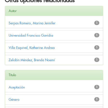
Otras opciones relacionadas
Autor
Serpas Romero, Marina Jennifer
1
Universidad Francisco Gavidia
1
Villa Esquivel, Katherine Andrea
1
Zelidón Méndez, Brenda Noemí
1
Título
Aceptación
1
Género
1