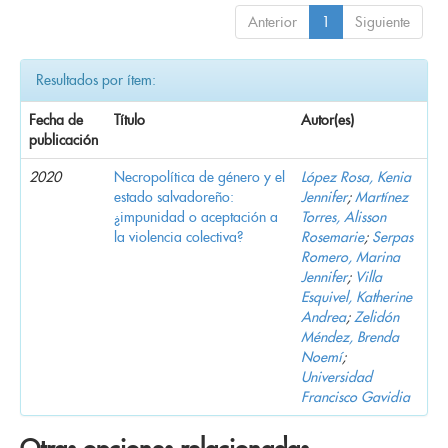
Anterior
1
Siguiente
Resultados por ítem:
Fecha de
Título
Autor(es)
publicación
2020
Necropolítica de género y el
López Rosa, Kenia
estado salvadoreño:
Jennifer
;
Martínez
¿impunidad o aceptación a
Torres, Alisson
la violencia colectiva?
Rosemarie
;
Serpas
Romero, Marina
Jennifer
;
Villa
Esquivel, Katherine
Andrea
;
Zelidón
Méndez, Brenda
Noemí
;
Universidad
Francisco Gavidia