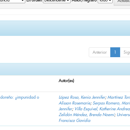
En orden
Autor/registro
Anterior
1
Sig
Autor(es)
vadoreño: ¿impunidad o
López Rosa, Kenia Jennifer
;
Martínez Torr
Alisson Rosemarie
;
Serpas Romero, Mar
Jennifer
;
Villa Esquivel, Katherine Andrea
Zelidón Méndez, Brenda Noemí
;
Univers
Francisco Gavidia