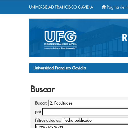
UNIVERSIDAD FRANCISCO GAVIDIA
Página de in
Skip
navigation
Universidad Francisco Gavidia
Buscar
Buscar:
por
Filtros actuales: