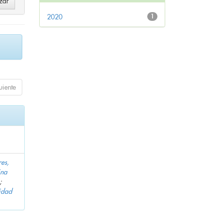
2020
1
uiente
es,
ina
;
idad