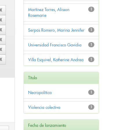
Martínez Torres, Alisson
1
Rosemarie
Serpas Romero, Marina Jennifer
1
Universidad Francisco Gavidia
1
Villa Esquivel, Katherine Andrea
1
Título
Necropolítica
1
Violencia colectiva
1
Fecha de lanzamiento