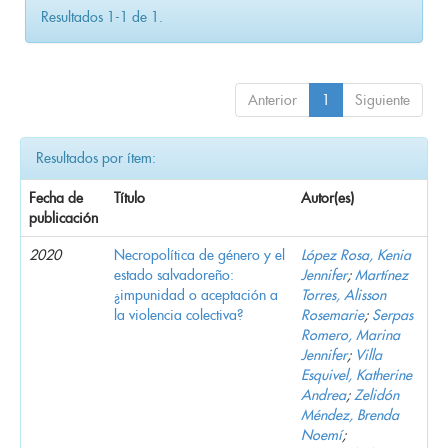
Resultados 1-1 de 1.
Anterior
1
Siguiente
Resultados por ítem:
Fecha de
Título
Autor(es)
publicación
2020
Necropolítica de género y el
López Rosa, Kenia
estado salvadoreño:
Jennifer
;
Martínez
¿impunidad o aceptación a
Torres, Alisson
la violencia colectiva?
Rosemarie
;
Serpas
Romero, Marina
Jennifer
;
Villa
Esquivel, Katherine
Andrea
;
Zelidón
Méndez, Brenda
Noemí
;