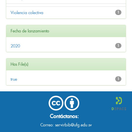
Violencia colectiva
1
Fecha de lanzamiento
2020
1
Has File(s)
true
1
Contáctanos:
Correo:
servirbib@ufg.edu.sv