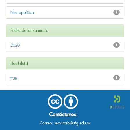
Necropolítica
1
Fecha de lanzamiento
2020
1
Has File(s)
true
1
Contáctanos:
Correo:
servirbib@ufg.edu.sv