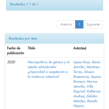
Resultados 1-1 de 1.
Anterior
1
Siguiente
Resultados por ítem:
Fecha de
Título
Autor(es)
publicación
2020
Necropolítica de género y el
López Rosa, Kenia
estado salvadoreño:
Jennifer
;
Martínez
¿impunidad o aceptación a
Torres, Alisson
la violencia colectiva?
Rosemarie
;
Serpas
Romero, Marina
Jennifer
;
Villa
Esquivel, Katherine
Andrea
;
Zelidón
Méndez, Brenda
Noemí
;