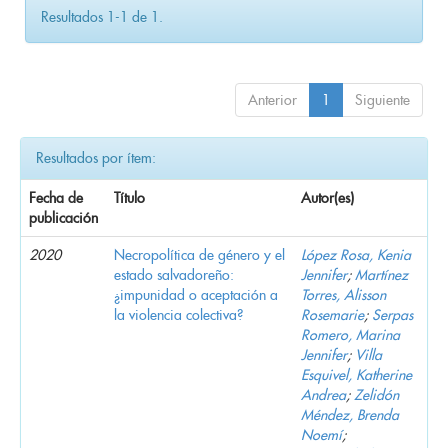
Resultados 1-1 de 1.
Anterior
1
Siguiente
Resultados por ítem:
Fecha de
Título
Autor(es)
publicación
2020
Necropolítica de género y el
López Rosa, Kenia
estado salvadoreño:
Jennifer
;
Martínez
¿impunidad o aceptación a
Torres, Alisson
la violencia colectiva?
Rosemarie
;
Serpas
Romero, Marina
Jennifer
;
Villa
Esquivel, Katherine
Andrea
;
Zelidón
Méndez, Brenda
Noemí
;