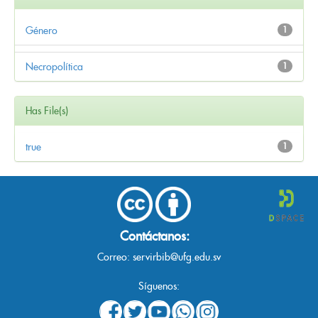
Género
1
Necropolítica
1
Has File(s)
true
1
Contáctanos:
Correo:
servirbib@ufg.edu.sv
Síguenos: