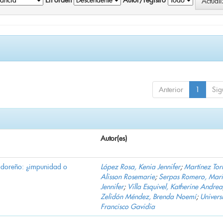
En orden
Autor/registro
Anterior
1
Sig
Autor(es)
vadoreño: ¿impunidad o
López Rosa, Kenia Jennifer
;
Martínez Torr
Alisson Rosemarie
;
Serpas Romero, Mar
Jennifer
;
Villa Esquivel, Katherine Andrea
Zelidón Méndez, Brenda Noemí
;
Univers
Francisco Gavidia