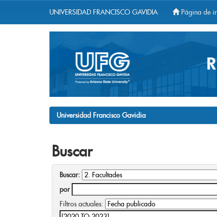
UNIVERSIDAD FRANCISCO GAVIDIA
Página de in
Skip
navigation
Universidad Francisco Gavidia
Buscar
Buscar:
por
Filtros actuales: