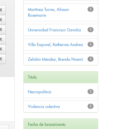
Martínez Torres, Alisson
1
Rosemarie
Universidad Francisco Gavidia
1
Villa Esquivel, Katherine Andrea
1
Zelidón Méndez, Brenda Noemí
1
Título
Necropolítica
1
Violencia colectiva
1
Fecha de lanzamiento