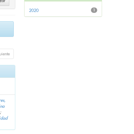
2020
1
uiente
es,
ina
;
idad