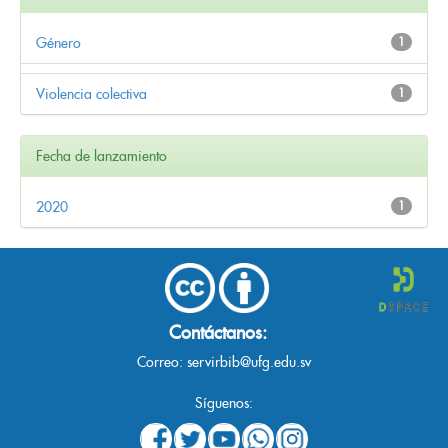
Género
1
Violencia colectiva
1
Fecha de lanzamiento
2020
1
Contáctanos:
Correo:
servirbib@ufg.edu.sv
Síguenos: