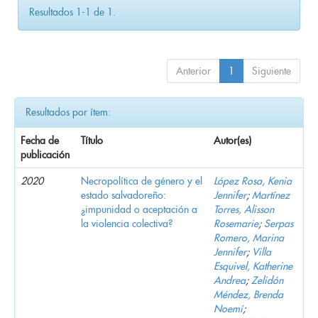
Resultados 1-1 de 1.
Anterior
1
Siguiente
Resultados por ítem:
Fecha de
Título
Autor(es)
publicación
2020
Necropolítica de género y el
López Rosa, Kenia
estado salvadoreño:
Jennifer
;
Martínez
¿impunidad o aceptación a
Torres, Alisson
la violencia colectiva?
Rosemarie
;
Serpas
Romero, Marina
Jennifer
;
Villa
Esquivel, Katherine
Andrea
;
Zelidón
Méndez, Brenda
Noemí
;