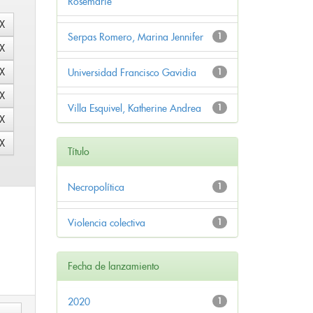
Rosemarie
Serpas Romero, Marina Jennifer
1
Universidad Francisco Gavidia
1
Villa Esquivel, Katherine Andrea
1
Título
Necropolítica
1
Violencia colectiva
1
Fecha de lanzamiento
2020
1