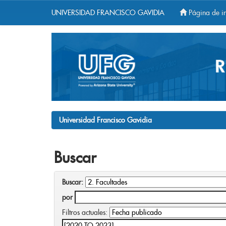
UNIVERSIDAD FRANCISCO GAVIDIA
Página de in
Skip
navigation
Universidad Francisco Gavidia
Buscar
Buscar:
por
Filtros actuales: