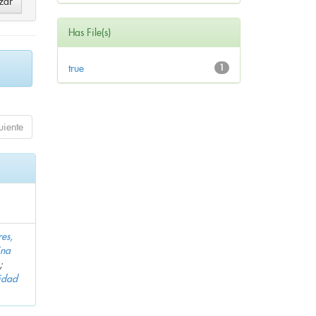
Has File(s)
true
1
uiente
es,
ina
;
idad