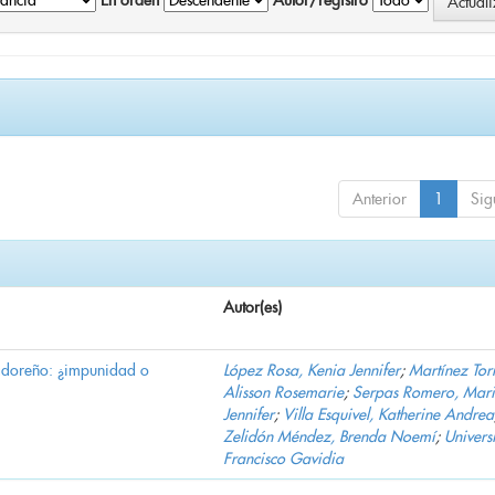
En orden
Autor/registro
Anterior
1
Sig
Autor(es)
vadoreño: ¿impunidad o
López Rosa, Kenia Jennifer
;
Martínez Torr
Alisson Rosemarie
;
Serpas Romero, Mar
Jennifer
;
Villa Esquivel, Katherine Andrea
Zelidón Méndez, Brenda Noemí
;
Univers
Francisco Gavidia