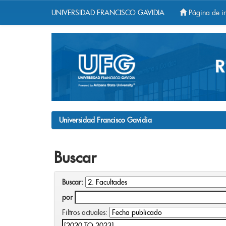
UNIVERSIDAD FRANCISCO GAVIDIA
Página de in
Skip
navigation
Universidad Francisco Gavidia
Buscar
Buscar:
por
Filtros actuales: