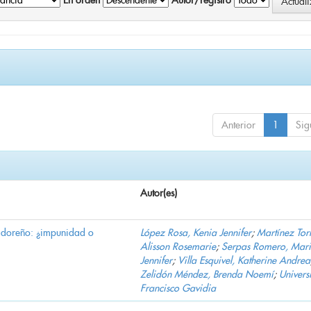
En orden
Autor/registro
Anterior
1
Sig
Autor(es)
vadoreño: ¿impunidad o
López Rosa, Kenia Jennifer
;
Martínez Torr
Alisson Rosemarie
;
Serpas Romero, Mar
Jennifer
;
Villa Esquivel, Katherine Andrea
Zelidón Méndez, Brenda Noemí
;
Univers
Francisco Gavidia