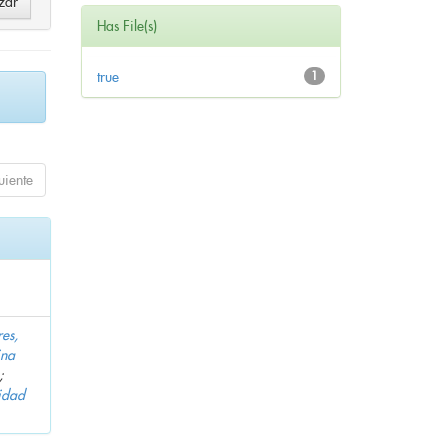
Has File(s)
true
1
uiente
es,
ina
;
idad