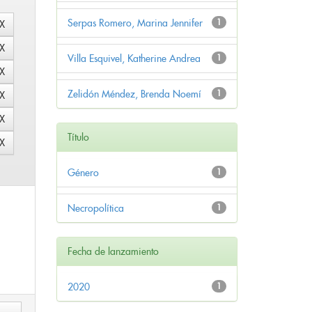
Serpas Romero, Marina Jennifer
1
Villa Esquivel, Katherine Andrea
1
Zelidón Méndez, Brenda Noemí
1
Título
Género
1
Necropolítica
1
Fecha de lanzamiento
2020
1