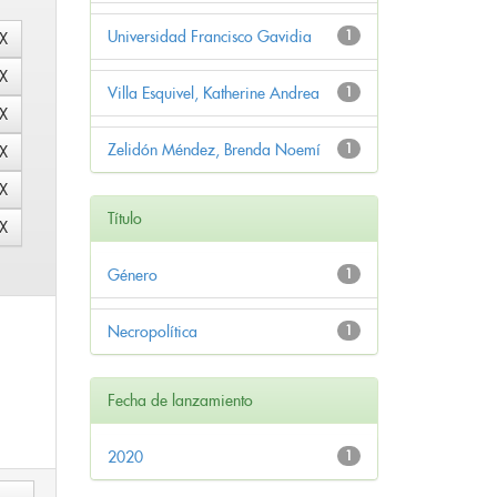
Universidad Francisco Gavidia
1
Villa Esquivel, Katherine Andrea
1
Zelidón Méndez, Brenda Noemí
1
Título
Género
1
Necropolítica
1
Fecha de lanzamiento
2020
1