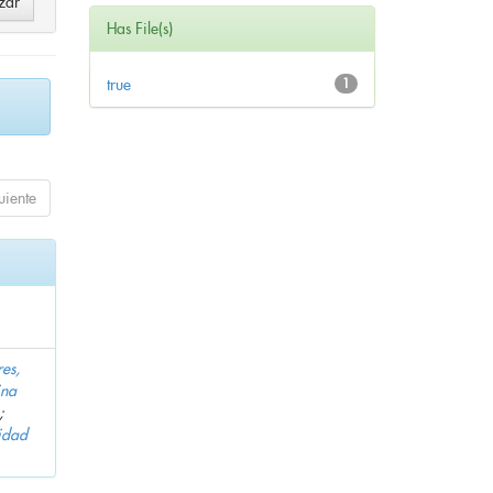
Has File(s)
true
1
uiente
es,
ina
;
idad