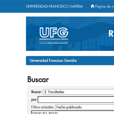
UNIVERSIDAD FRANCISCO GAVIDIA
Página de in
Skip
navigation
Universidad Francisco Gavidia
Buscar
Buscar:
por
Filtros actuales: