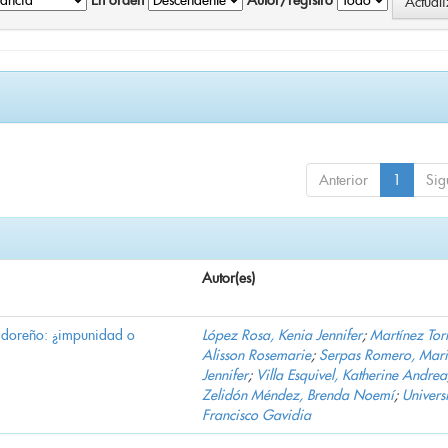
En orden
Autor/registro
Anterior
1
Sig
Autor(es)
vadoreño: ¿impunidad o
López Rosa, Kenia Jennifer
;
Martínez Torr
Alisson Rosemarie
;
Serpas Romero, Mar
Jennifer
;
Villa Esquivel, Katherine Andrea
Zelidón Méndez, Brenda Noemí
;
Univers
Francisco Gavidia