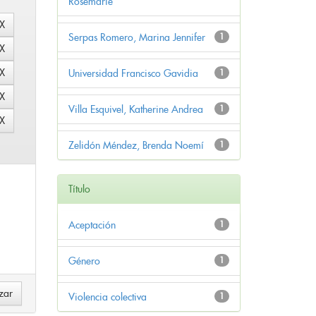
Rosemarie
Serpas Romero, Marina Jennifer
1
Universidad Francisco Gavidia
1
Villa Esquivel, Katherine Andrea
1
Zelidón Méndez, Brenda Noemí
1
Título
Aceptación
1
Género
1
Violencia colectiva
1