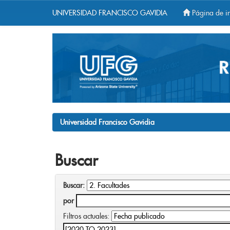
UNIVERSIDAD FRANCISCO GAVIDIA
Página de in
Skip
navigation
Universidad Francisco Gavidia
Buscar
Buscar:
por
Filtros actuales: