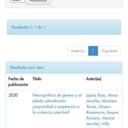
Resultados 1-1 de 1.
Anterior
1
Siguiente
Resultados por ítem:
Fecha de
Título
Autor(es)
publicación
2020
Necropolítica de género y el
López Rosa, Kenia
estado salvadoreño:
Jennifer
;
Martínez
¿impunidad o aceptación a
Torres, Alisson
la violencia colectiva?
Rosemarie
;
Serpas
Romero, Marina
Jennifer
;
Villa