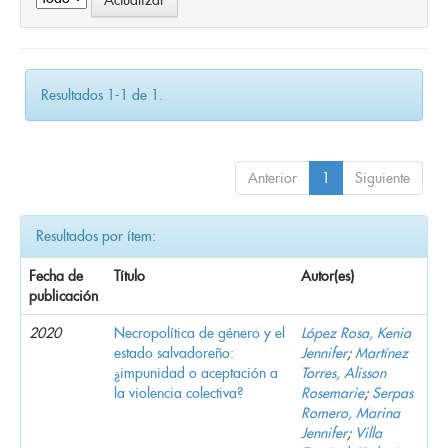
Resultados 1-1 de 1.
Anterior
1
Siguiente
Resultados por ítem:
Fecha de
Título
Autor(es)
publicación
2020
Necropolítica de género y el
López Rosa, Kenia
estado salvadoreño:
Jennifer
;
Martínez
¿impunidad o aceptación a
Torres, Alisson
la violencia colectiva?
Rosemarie
;
Serpas
Romero, Marina
Jennifer
;
Villa