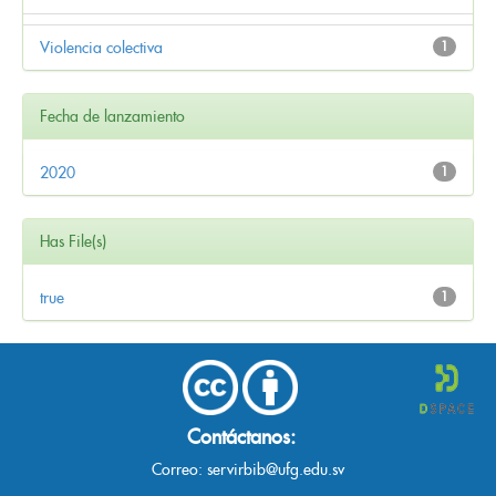
Violencia colectiva
1
Fecha de lanzamiento
2020
1
Has File(s)
true
1
Contáctanos:
Correo:
servirbib@ufg.edu.sv