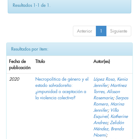
Resultados 1-1 de 1.
Anterior
1
Siguiente
Resultados por ítem:
Fecha de
Título
Autor(es)
publicación
2020
Necropolítica de género y el
López Rosa, Kenia
estado salvadoreño:
Jennifer
;
Martínez
¿impunidad o aceptación a
Torres, Alisson
la violencia colectiva?
Rosemarie
;
Serpas
Romero, Marina
Jennifer
;
Villa
Esquivel, Katherine
Andrea
;
Zelidón
Méndez, Brenda
Noemí
;