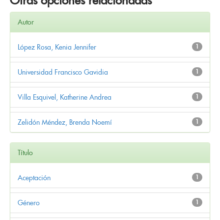
Otras opciones relacionadas
Autor
López Rosa, Kenia Jennifer
1
Universidad Francisco Gavidia
1
Villa Esquivel, Katherine Andrea
1
Zelidón Méndez, Brenda Noemí
1
Título
Aceptación
1
Género
1