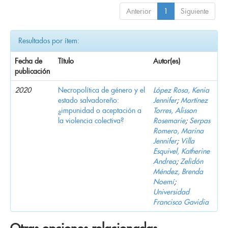
Anterior
1
Siguiente
Resultados por ítem:
Fecha de
Título
Autor(es)
publicación
2020
Necropolítica de género y el
López Rosa, Kenia
estado salvadoreño:
Jennifer
;
Martínez
¿impunidad o aceptación a
Torres, Alisson
la violencia colectiva?
Rosemarie
;
Serpas
Romero, Marina
Jennifer
;
Villa
Esquivel, Katherine
Andrea
;
Zelidón
Méndez, Brenda
Noemí
;
Universidad
Francisco Gavidia