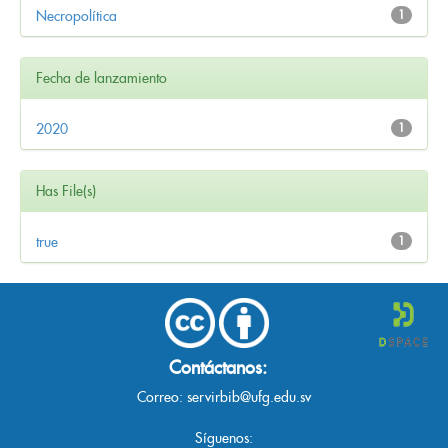
Necropolítica
1
Fecha de lanzamiento
2020
1
Has File(s)
true
1
Contáctanos:
Correo:
servirbib@ufg.edu.sv
Síguenos: