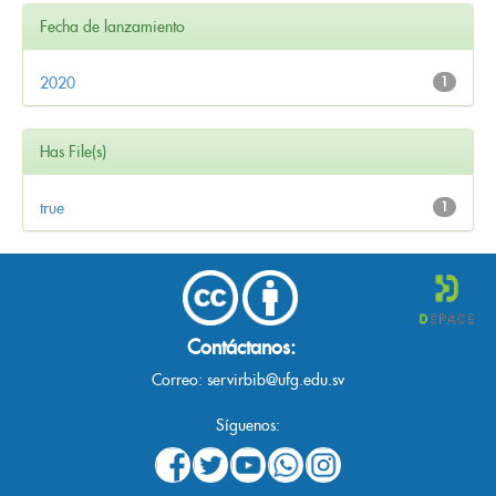
Fecha de lanzamiento
2020
1
Has File(s)
true
1
Contáctanos:
Correo:
servirbib@ufg.edu.sv
Síguenos: