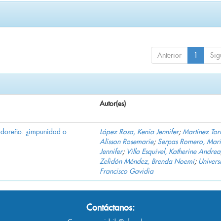
Anterior
1
Sig
Autor(es)
vadoreño: ¿impunidad o
López Rosa, Kenia Jennifer
;
Martínez Torr
Alisson Rosemarie
;
Serpas Romero, Mar
Jennifer
;
Villa Esquivel, Katherine Andrea
Zelidón Méndez, Brenda Noemí
;
Univers
Francisco Gavidia
Contáctanos: