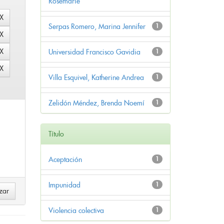
Rosemarie
Serpas Romero, Marina Jennifer
1
Universidad Francisco Gavidia
1
Villa Esquivel, Katherine Andrea
1
Zelidón Méndez, Brenda Noemí
1
Título
Aceptación
1
Impunidad
1
Violencia colectiva
1