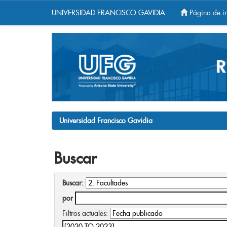
UNIVERSIDAD FRANCISCO GAVIDIA
Página de in
Skip
navigation
Universidad Francisco Gavidia
Buscar
Buscar:
por
Filtros actuales: