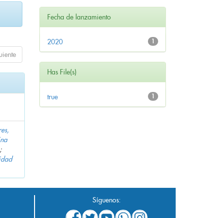
Fecha de lanzamiento
2020
1
uiente
Has File(s)
true
1
es,
ina
;
idad
Síguenos: