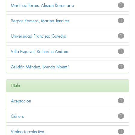
Martínez Torres, Alisson Rosemarie
1
Serpas Romero, Marina Jennifer
1
Universidad Francisco Gavidia
1
Villa Esquivel, Katherine Andrea
1
Zelidón Méndez, Brenda Noemí
1
Título
Aceptación
1
Género
1
Violencia colectiva
1