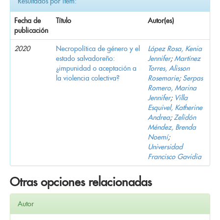
Resultados por ítem:
Fecha de
Título
Autor(es)
publicación
2020
Necropolítica de género y el
López Rosa, Kenia
estado salvadoreño:
Jennifer
;
Martínez
¿impunidad o aceptación a
Torres, Alisson
la violencia colectiva?
Rosemarie
;
Serpas
Romero, Marina
Jennifer
;
Villa
Esquivel, Katherine
Andrea
;
Zelidón
Méndez, Brenda
Noemí
;
Universidad
Francisco Gavidia
Otras opciones relacionadas
Autor