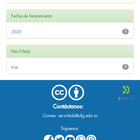
Fecha de lanzamiento
2020
1
Has File(s)
true
1
Contáctanos:
Correo:
servirbib@ufg.edu.sv
Síguenos: