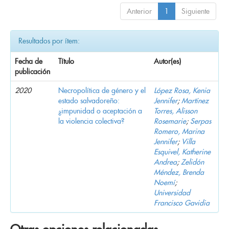
Anterior
1
Siguiente
Resultados por ítem:
Fecha de
Título
Autor(es)
publicación
2020
Necropolítica de género y el
López Rosa, Kenia
estado salvadoreño:
Jennifer
;
Martínez
¿impunidad o aceptación a
Torres, Alisson
la violencia colectiva?
Rosemarie
;
Serpas
Romero, Marina
Jennifer
;
Villa
Esquivel, Katherine
Andrea
;
Zelidón
Méndez, Brenda
Noemí
;
Universidad
Francisco Gavidia