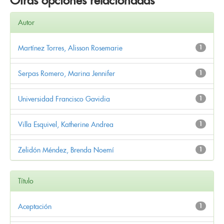
Otras opciones relacionadas
Autor
Martínez Torres, Alisson Rosemarie
1
Serpas Romero, Marina Jennifer
1
Universidad Francisco Gavidia
1
Villa Esquivel, Katherine Andrea
1
Zelidón Méndez, Brenda Noemí
1
Título
Aceptación
1