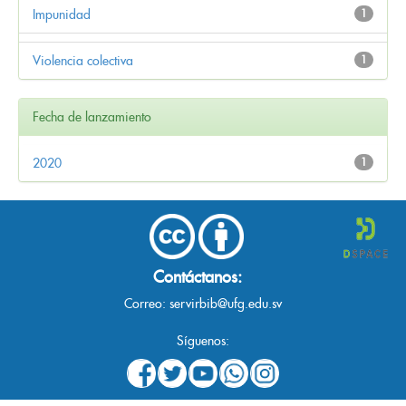
Impunidad
1
Violencia colectiva
1
Fecha de lanzamiento
2020
1
Contáctanos:
Correo:
servirbib@ufg.edu.sv
Síguenos: