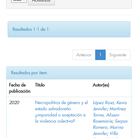
Resultados 1-1 de 1.
Anterior
1
Siguiente
Resultados por ítem:
Fecha de
Título
Autor(es)
publicación
2020
Necropolítica de género y el
López Rosa, Kenia
estado salvadoreño:
Jennifer
;
Martínez
¿impunidad o aceptación a
Torres, Alisson
la violencia colectiva?
Rosemarie
;
Serpas
Romero, Marina
Jennifer
;
Villa