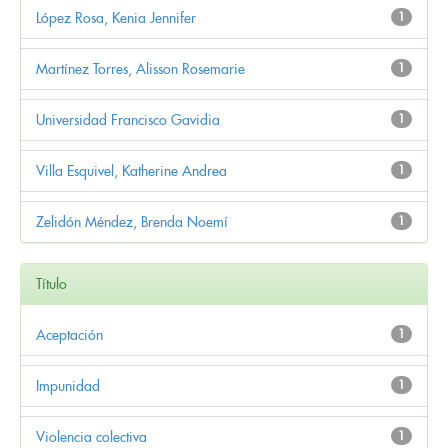
López Rosa, Kenia Jennifer
1
Martínez Torres, Alisson Rosemarie
1
Universidad Francisco Gavidia
1
Villa Esquivel, Katherine Andrea
1
Zelidón Méndez, Brenda Noemí
1
Título
Aceptación
1
Impunidad
1
Violencia colectiva
1