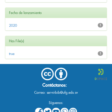
Fecha de lanzamiento
2020
1
Has File(s)
true
1
Contáctanos:
Correo:
servirbib@ufg.edu.sv
Síguenos: