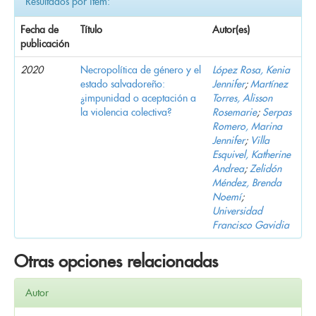
Resultados por ítem:
Fecha de
Título
Autor(es)
publicación
2020
Necropolítica de género y el
López Rosa, Kenia
estado salvadoreño:
Jennifer
;
Martínez
¿impunidad o aceptación a
Torres, Alisson
la violencia colectiva?
Rosemarie
;
Serpas
Romero, Marina
Jennifer
;
Villa
Esquivel, Katherine
Andrea
;
Zelidón
Méndez, Brenda
Noemí
;
Universidad
Francisco Gavidia
Otras opciones relacionadas
Autor