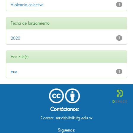
Violencia colectiva
1
Fecha de lanzamiento
2020
1
Has File(s)
true
1
Contáctanos:
Correo:
servirbib@ufg.edu.sv
Síguenos: