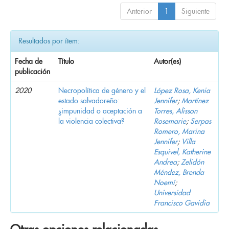
Anterior
1
Siguiente
Resultados por ítem:
Fecha de
Título
Autor(es)
publicación
2020
Necropolítica de género y el
López Rosa, Kenia
estado salvadoreño:
Jennifer
;
Martínez
¿impunidad o aceptación a
Torres, Alisson
la violencia colectiva?
Rosemarie
;
Serpas
Romero, Marina
Jennifer
;
Villa
Esquivel, Katherine
Andrea
;
Zelidón
Méndez, Brenda
Noemí
;
Universidad
Francisco Gavidia