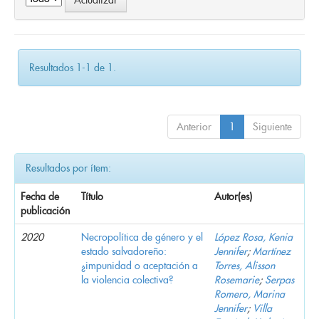
Resultados 1-1 de 1.
Anterior
1
Siguiente
Resultados por ítem:
Fecha de
Título
Autor(es)
publicación
2020
Necropolítica de género y el
López Rosa, Kenia
estado salvadoreño:
Jennifer
;
Martínez
¿impunidad o aceptación a
Torres, Alisson
la violencia colectiva?
Rosemarie
;
Serpas
Romero, Marina
Jennifer
;
Villa