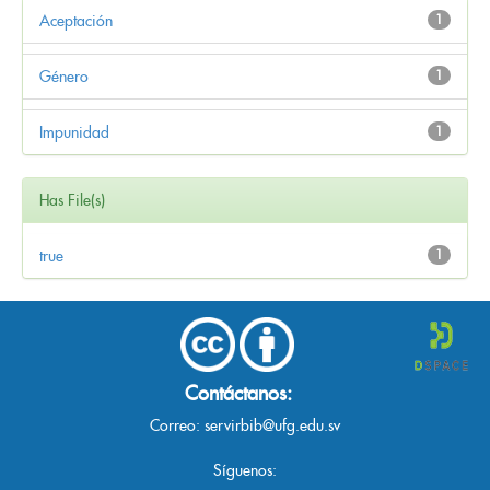
Aceptación
1
Género
1
Impunidad
1
Has File(s)
true
1
Contáctanos:
Correo:
servirbib@ufg.edu.sv
Síguenos: