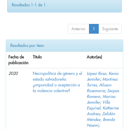
Resultados 1-1 de 1.
Anterior
1
Siguiente
Resultados por ítem:
Fecha de
Título
Autor(es)
publicación
2020
Necropolítica de género y el
López Rosa, Kenia
estado salvadoreño:
Jennifer
;
Martínez
¿impunidad o aceptación a
Torres, Alisson
la violencia colectiva?
Rosemarie
;
Serpas
Romero, Marina
Jennifer
;
Villa
Esquivel, Katherine
Andrea
;
Zelidón
Méndez, Brenda
Noemí
;