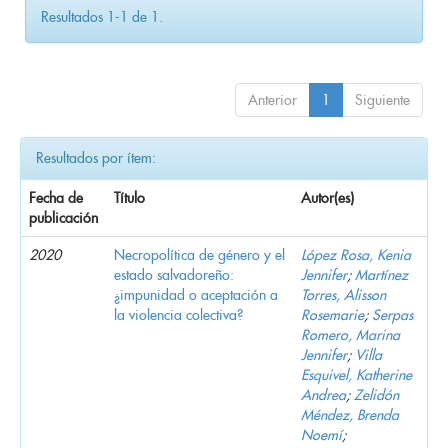
Resultados 1-1 de 1.
Anterior
1
Siguiente
Resultados por ítem:
Fecha de
Título
Autor(es)
publicación
2020
Necropolítica de género y el
López Rosa, Kenia
estado salvadoreño:
Jennifer
;
Martínez
¿impunidad o aceptación a
Torres, Alisson
la violencia colectiva?
Rosemarie
;
Serpas
Romero, Marina
Jennifer
;
Villa
Esquivel, Katherine
Andrea
;
Zelidón
Méndez, Brenda
Noemí
;