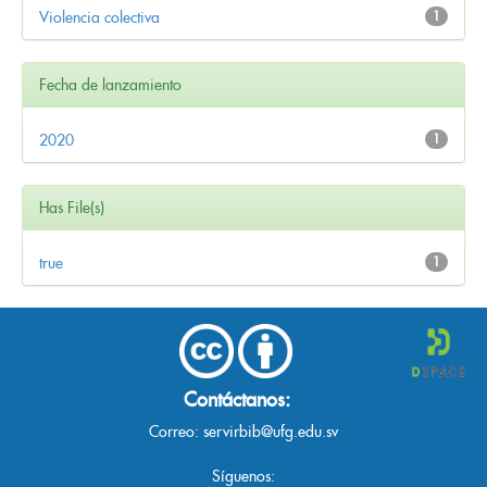
Violencia colectiva
1
Fecha de lanzamiento
2020
1
Has File(s)
true
1
Contáctanos:
Correo:
servirbib@ufg.edu.sv
Síguenos: