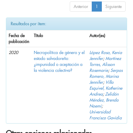
Anterior
1
Siguiente
Resultados por ítem:
Fecha de
Título
Autor(es)
publicación
2020
Necropolítica de género y el
López Rosa, Kenia
estado salvadoreño:
Jennifer
;
Martínez
¿impunidad o aceptación a
Torres, Alisson
la violencia colectiva?
Rosemarie
;
Serpas
Romero, Marina
Jennifer
;
Villa
Esquivel, Katherine
Andrea
;
Zelidón
Méndez, Brenda
Noemí
;
Universidad
Francisco Gavidia