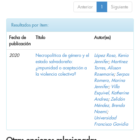
Anterior
1
Siguiente
Resultados por ítem:
Fecha de
Título
Autor(es)
publicación
2020
Necropolítica de género y el
López Rosa, Kenia
estado salvadoreño:
Jennifer
;
Martínez
¿impunidad o aceptación a
Torres, Alisson
la violencia colectiva?
Rosemarie
;
Serpas
Romero, Marina
Jennifer
;
Villa
Esquivel, Katherine
Andrea
;
Zelidón
Méndez, Brenda
Noemí
;
Universidad
Francisco Gavidia