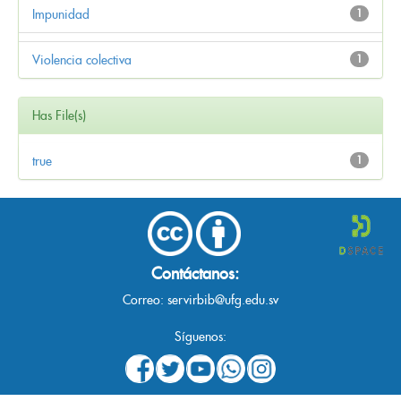
Impunidad
1
Violencia colectiva
1
Has File(s)
true
1
Contáctanos:
Correo:
servirbib@ufg.edu.sv
Síguenos: